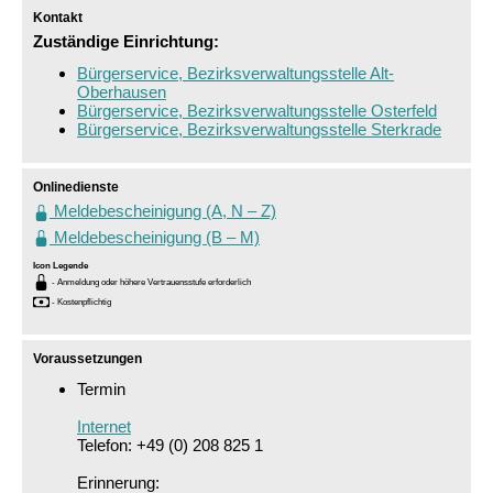
Kontakt
Zuständige Einrichtung:
Bürgerservice, Bezirksverwaltungsstelle Alt-
Oberhausen
Bürgerservice, Bezirksverwaltungsstelle Osterfeld
Bürgerservice, Bezirksverwaltungsstelle Sterkrade
Sprung zur Icon Legende.
Onlinedienste
Meldebescheinigung (A, N – Z)
Meldebescheinigung (B – M)
Icon Legende
- Anmeldung oder höhere Vertrauensstufe erforderlich
- Kostenpflichtig
Sprung zur den Onlinedienstleistungen
Voraussetzungen
Termin
Internet
Telefon: +49 (0) 208 825 1
Erinnerung: