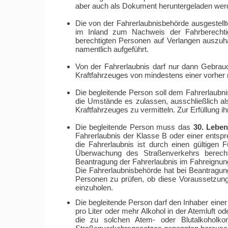
aber auch als Dokument heruntergeladen werd
Die von der Fahrerlaubnisbehörde ausgestellt
im Inland zum Nachweis der Fahrberechti
berechtigten Personen auf Verlangen auszuh
namentlich aufgeführt.
Von der Fahrerlaubnis darf nur dann Gebra
Kraftfahrzeuges von mindestens einer vorher 
Die begleitende Person soll dem Fahrerlaubni
die Umstände es zulassen, ausschließlich a
Kraftfahrzeuges zu vermitteln. Zur Erfüllung i
Die begleitende Person muss das
30. Leben
Fahrerlaubnis der Klasse B oder einer ents
die Fahrerlaubnis ist durch einen gültigen
Überwachung des Straßenverkehrs berecht
Beantragung der Fahrerlaubnis im Fahreignungs
Die Fahrerlaubnisbehörde hat bei Beantragun
Personen zu prüfen, ob diese Voraussetzung
einzuholen.
Die begleitende Person darf den Inhaber eine
pro Liter oder mehr Alkohol in der Atemluft o
die zu solchen Atem- oder Blutalkoholko