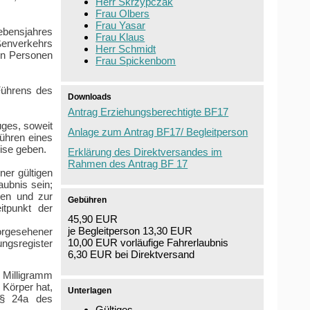
Herr Skrzypczak
Frau Olbers
Frau Yasar
ebensjahres
Frau Klaus
enverkehrs
Herr Schmidt
en Personen
Frau Spickenbom
Führens des
Downloads
Antrag Erziehungsberechtigte BF17
uges, soweit
Anlage zum Antrag BF17/ Begleitperson
ühren eines
eise geben.
Erklärung des Direktversandes im
Rahmen des Antrag BF 17
ner gültigen
ubnis sein;
ren und zur
Gebühren
itpunkt der
45,90 EUR
je Begleitperson 13,30 EUR
vorgesehener
10,00 EUR vorläufige Fahrerlaubnis
ngsregister
6,30 EUR bei Direktversand
5 Milligramm
 Körper hat,
Unterlagen
 § 24a des
Gültiges,