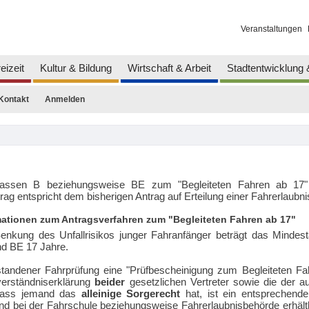
Veranstaltungen
eizeit
Kultur & Bildung
Wirtschaft & Arbeit
Stadtentwicklung
Kontakt
Anmelden
 Klassen B beziehungsweise BE zum "Begleiteten Fahren ab 17
g entspricht dem bisherigen Antrag auf Erteilung einer Fahrerlaubni
ionen zum Antragsverfahren zum "Begleiteten Fahren ab 17"
ung des Unfallrisikos junger Fahranfänger beträgt das Mindestal
nd BE 17 Jahre.
tandener Fahrprüfung eine "Prüfbescheinigung zum Begleiteten Fa
nverständniserklärung
beider
gesetzlichen Vertreter sowie die der a
, dass jemand das
alleinige Sorgerecht
hat, ist ein entsprechend
nd bei der Fahrschule beziehungsweise Fahrerlaubnisbehörde erhält