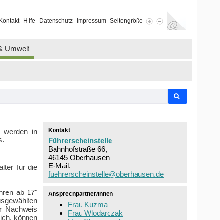
Kontakt
Hilfe
Datenschutz
Impressum
Seitengröße
 & Umwelt
Kontakt
" werden in
s.
Führerscheinstelle
Bahnhofstraße 66,
46145 Oberhausen
E-Mail:
ter für die
fuehrerscheinstelle@oberhausen.de
hren ab 17"
Ansprechpartner/innen
usgewählten
Frau Kuzma
er Nachweis
Frau Wlodarczak
lich, können