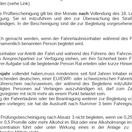
en (siehe Link)
e Prüfbescheinigung gilt bis drei Monate
nach
Vollendung des 18. L
gung. Sie ist mitzuführen und den zur Überwachung des Straß
ändigen. In der Bescheinigung sind die zur Begleitung vorgesehen
uch gemacht werden, wenn der Fahrerlaubnisinhaber während des 
namentlich benannten Person begleitet wird.
sinhaber vor Antritt der Fahrt und während des Führens des Fahrze
ls Ansprechpartner zur Verfügung stehen, um ihm Sicherheit beim F
hrer Aufgabe soll die begleitende Person Rat erteilen oder kurze Hinw
sjahr
vollendet haben,muss mindestens seit fünf Jahren Inhaber ei
prechenden deutschen, einer EU/EWR- oder schweizerischen Fahrerla
 Führerschein nachzuweisen, der während des Begleitens mitzufüh
igten Personen auf Verlangen auszuhändigen ist, darf zum Ze
register mit nicht mehr als einem Punkt belastet sein.
g der Fahrerlaubnis oder bei Beantragung weiterer zur Begleitung 
en vorliegen; sie hat die Auskunft nach Nummer 3 beim Fahreignu
r Prüfungsbescheinigung nach Absatz 3 nicht begleiten, wenn sie 0,2
der 0,5 Promille oder mehr Alkohol im Blut oder eine Alkoholmenge im
nzentration führt oder unter Wirkung eines in der Anlage zu