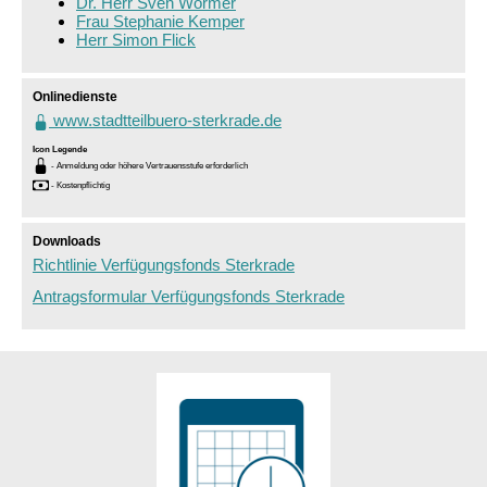
Dr. Herr Sven Wörmer
Frau Stephanie Kemper
Herr Simon Flick
Sprung zur Icon Legende.
Onlinedienste
www.stadtteilbuero-sterkrade.de
Icon Legende
- Anmeldung oder höhere Vertrauensstufe erforderlich
- Kostenpflichtig
Sprung zur den Onlinedienstleistungen
Downloads
Richtlinie Verfügungsfonds Sterkrade
Antragsformular Verfügungsfonds Sterkrade