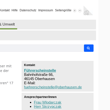
Kontakt
Hilfe
Datenschutz
Impressum
Seitengröße
 & Umwelt
Kontakt
ser mit
e der
Führerscheinstelle
Bahnhofstraße 66,
46145 Oberhausen
hren" 17
E-Mail:
fuehrerscheinstelle@oberhausen.de
Ansprechpartner/innen
Frau Wlodarczak
Herr Skrzypczak