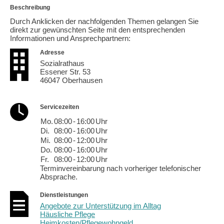
Beschreibung
Durch Anklicken der nachfolgenden Themen gelangen Sie
direkt zur gewünschten Seite mit den entsprechenden
Informationen und Ansprechpartnern:
Adresse
Sozialrathaus
Essener Str. 53
46047 Oberhausen
Servicezeiten
Mo.
08:00
-
16:00
Uhr
Di.
08:00
-
16:00
Uhr
Mi.
08:00
-
12:00
Uhr
Do.
08:00
-
16:00
Uhr
Fr.
08:00
-
12:00
Uhr
Terminvereinbarung nach vorheriger telefonischer
Absprache.
Dienstleistungen
Angebote zur Unterstützung im Alltag
Häusliche Pflege
Heimkosten/Pflegewohngeld