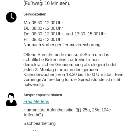
(Fußweg: 10 Minuten).
Servicezeiten
Mo.
08:30
-
12:00
Uhr
Di.
08:30
-
12:00
Uhr
Do.
08:30
-
12:00
Uhr
und
13:30
-
15:00
Uhr
Fr.
08:30
-
12:00
Uhr
Nur nach vorheriger Terminvereinbarung.
Offene Sprechstunde (ausschließlich um das
schriftliche Bekenntnis zur freiheitlichen
demokratischen Grundordnung abzulegen) findet
jeden 2. Montag (immer in den geraden
Kalenderwochen) von 13:30 bis 15:00 Uhr statt. Eine
vorherige Anmeldung für die Sprechstunde ist nicht
notwendig.
Ansprechpartner/innen
Frau Mertens
Humanitäre Aufenthaltstitel (§§ 25a, 25b, 104c
AufenthG)
Sachbearbeitung