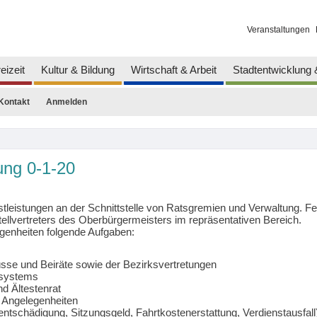
Veranstaltungen
eizeit
Kultur & Bildung
Wirtschaft & Arbeit
Stadtentwicklung
Kontakt
Anmelden
ung 0-1-20
tleistungen an der Schnittstelle von Ratsgremien und Verwaltung. Fe
Stellvertreters des Oberbürgermeisters im repräsentativen Bereich.
genheiten folgende Aufgaben:
sse und Beiräte sowie der Bezirksvertretungen
ssystems
d Ältestenrat
 Angelegenheiten
schädigung, Sitzungsgeld, Fahrtkostenerstattung, Verdienstausfall