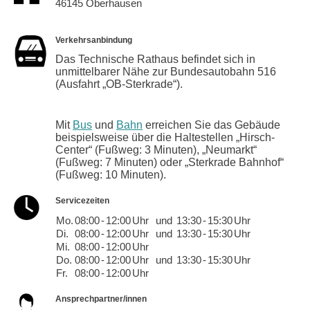
46145 Oberhausen
Verkehrsanbindung
Das Technische Rathaus befindet sich in
unmittelbarer Nähe zur Bundesautobahn 516
(Ausfahrt „OB-Sterkrade“).
Mit
Bus
und
Bahn
erreichen Sie das Gebäude
beispielsweise über die Haltestellen „Hirsch-
Center“ (Fußweg: 3 Minuten), „Neumarkt“
(Fußweg: 7 Minuten) oder „Sterkrade Bahnhof“
(Fußweg: 10 Minuten).
Servicezeiten
Mo.
08:00
-
12:00
Uhr
und
13:30
-
15:30
Uhr
Di.
08:00
-
12:00
Uhr
und
13:30
-
15:30
Uhr
Mi.
08:00
-
12:00
Uhr
Do.
08:00
-
12:00
Uhr
und
13:30
-
15:30
Uhr
Fr.
08:00
-
12:00
Uhr
Ansprechpartner/innen