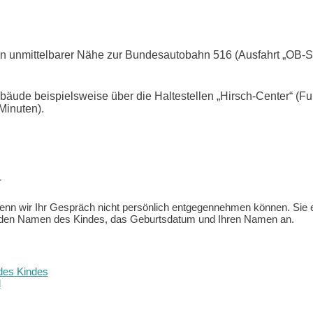
in unmittelbarer Nähe zur Bundesautobahn 516 (Ausfahrt „OB-St
bäude beispielsweise über die Haltestellen „Hirsch-Center“ (F
Minuten).
r
wenn wir Ihr Gespräch nicht persönlich entgegennehmen können. Sie e
 den Namen des Kindes, das Geburtsdatum und Ihren Namen an.
des Kindes
d