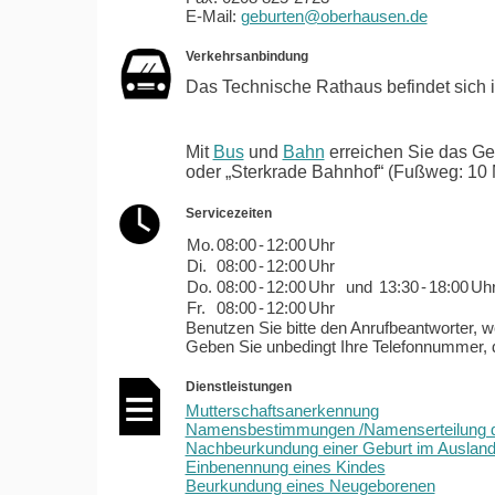
E-Mail:
geburten@oberhausen.de
Verkehrsanbindung
Das Technische Rathaus befindet sich 
Mit
Bus
und
Bahn
erreichen Sie das Ge
oder „Sterkrade Bahnhof“ (Fußweg: 10 
Servicezeiten
Mo.
08:00
-
12:00
Uhr
Di.
08:00
-
12:00
Uhr
Do.
08:00
-
12:00
Uhr
und
13:30
-
18:00
Uh
Fr.
08:00
-
12:00
Uhr
Benutzen Sie bitte den Anrufbeantworter, 
Geben Sie unbedingt Ihre Telefonnummer,
Dienstleistungen
Mutterschaftsanerkennung
Namensbestimmungen /Namenserteilung 
Nachbeurkundung einer Geburt im Auslan
Einbenennung eines Kindes
Beurkundung eines Neugeborenen