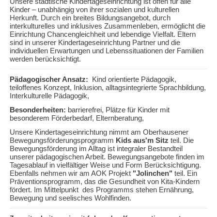
Unsere städtische Kindertageseinrichtung ist offen für alle
Kinder – unabhängig von ihrer sozialen und kulturellen
Herkunft. Durch ein breites Bildungsangebot, durch
interkulturelles und inklusives Zusammenleben, ermöglicht die
Einrichtung Chancengleichheit und lebendige Vielfalt. Eltern
sind in unserer Kindertageseinrichtung Partner und die
individuellen Erwartungen und Lebenssituationen der Familien
werden berücksichtigt.
Pädagogischer Ansatz:
Kind orientierte Pädagogik,
teiloffenes Konzept, Inklusion, alltagsintegrierte Sprachbildung,
Interkulturelle Pädagogik,
Besonderheiten:
barrierefrei, Plätze für Kinder mit
besonderem Förderbedarf, Elternberatung,
Unsere Kindertageseinrichtung nimmt am Oberhausener
Bewegungsförderungsprogramm
Kids aus'm Sitz
teil. Die
Bewegungsförderung im Alltag ist integraler Bestandteil
unserer pädagogischen Arbeit. Bewegungsangebote finden im
Tagesablauf in vielfältiger Weise und Form Berücksichtigung.
Ebenfalls nehmen wir am AOK Projekt
"Jolinchen"
teil. Ein
Präventionsprogramm, das die Gesundheit von Kita-Kindern
fördert. Im Mittelpunkt des Programms stehen Ernährung,
Bewegung und seelisches Wohlfinden.