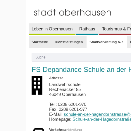
Leben in Oberhausen
Rathaus
Tourismus & Fr
Startseite
Dienstleistungen
Stadtverwaltung A-Z
FS Depandance Schule an der H
Adresse
Landwehrschule
Rechenacker 85
46049 Oberhausen
Tel.: 0208 6201-970
Fax: 0208 6201-977
E-Mail:
schule-an-der-hagendornstrasse@
Homepage:
Schule-an-der-Hagedornstraß
Verkehrsanbindung