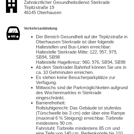
Zahnärztlicher Gesundheitsdienst Sterkrade
Tirpitzstraße 19
46145 Oberhausen
Verkehrsanbindung
Der Bereich Gesundheit auf der Tirpitzstraße in
Oberhausen-Sterkrade ist über folgende
Haltestellen und Bus-Linien erreichbar:
Haltestelle Sterkrade Mitte: 122, 957, 979,
SB94, SB98
Haltestelle Hagelkreuz: 960, 976, SB94, SB98
Ab dem Sterkrader Bahnhof können Sie uns in
ca. 10 Gehminuten erreichen.
Es stehen keine Besucherparkplätze zur
Verfügung.
Mittwochs sind die Parkmöglichkeiten aufgrund
des Wochenmarktes in Sterkrade
eingeschränkt.
Barrierefreiheit:
Rollstuhlgerecht: Das Gebäude ist stufenlos
(Türschwelle bis 3 cm) oder über eine Rampe
(maximal 6 % Steigung) erreichbar. Türbreite
mindestens 90 cm.
Fahrstuhl: Türbreite mindestens 85 cm und
eine Tiefe von 140 cm. Bedienknöpfe bis 110