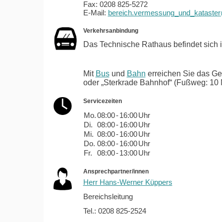
Fax: 0208 825-5272
E-Mail:
bereich.vermessung_und_kataste
Verkehrsanbindung
Das Technische Rathaus befindet sich 
Mit
Bus
und
Bahn
erreichen Sie das Ge
oder „Sterkrade Bahnhof“ (Fußweg: 10 
Servicezeiten
Mo.
08:00
-
16:00
Uhr
Di.
08:00
-
16:00
Uhr
Mi.
08:00
-
16:00
Uhr
Do.
08:00
-
16:00
Uhr
Fr.
08:00
-
13:00
Uhr
Ansprechpartner/innen
Herr Hans-Werner Küppers
Bereichsleitung
Tel.: 0208 825-2524