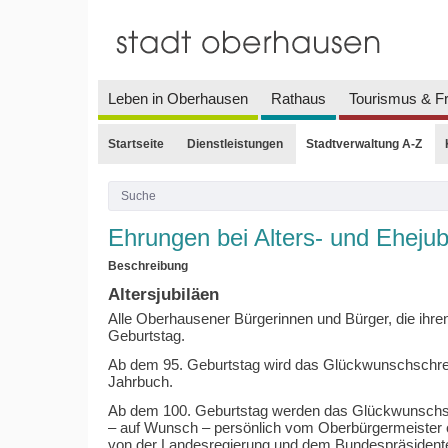
Leben in Oberhausen
Rathaus
Tourismus & Fr
Startseite
Dienstleistungen
Stadtverwaltung A-Z
Ehrungen bei Alters- und Ehejub
Beschreibung
Altersjubiläen
Alle Oberhausener Bürgerinnen und Bürger, die ihren
Geburtstag.
Ab dem 95. Geburtstag wird das Glückwunschschrei
Jahrbuch.
Ab dem 100. Geburtstag werden das Glückwunsch
– auf Wunsch – persönlich vom Oberbürgermeister o
von der Landesregierung und dem Bundespräsident