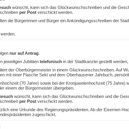
Besuch
wünscht, kann sich das Glückwunschschreiben und die Gesche
hschreiben
per Post
verschickt werden.
lten die Bürgerinnen und Bürger ein Ankündigungsschreiben der Stadt
u werden.
olgen
nur auf Antrag
.
n jeweiligen Jubiläen
telefonisch
in der Stadtkanzlei gestellt werde
uliert der Oberbürgermeister in einem Glückwunschschreiben. Auf W
 mit einer Flasche Sekt und dem Oberhausener Jahrbuch, persönlic
denhochzeit (70 Jahre) sowie bei der Kronjuwelenhochzeit (75 Jahr
er einem der Bürgermeister übergeben.
Besuch
wünscht, kann sich das Glückwunschschreiben und die Gesch
hschreiben
per Post
verschickt werden.
tzlich eine Urkunde des Regierungspräsidenten. Ab der Eisernen H
ndespräsidenten zugeschickt.
d