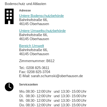
Bodenschutz und Altlasten
Adresse
Untere Bodenschutzbehörde
Bahnhofstraße 66,
46145 Oberhausen
Untere Umweltschutzbehörde
Bahnhofstraße 66,
46145 Oberhausen
Bereich Umwelt
Bahnhofstraße 66,
46145 Oberhausen
Zimmernummer: B612
Tel.: 0208 825-3611
Fax: 0208 825-3704
E-Mail: sarah.schumski@oberhausen.de
Servicezeiten
Mo.
08:30
-
12:00
Uhr
und
13:30
-
15:00
Uhr
Di.
08:30
-
12:00
Uhr
und
13:30
-
15:00
Uhr
Mi.
08:30
-
12:00
Uhr
und
13:30
-
15:00
Uhr
Do.
08:30
-
12:00
Uhr
und
13:30
-
15:00
Uhr