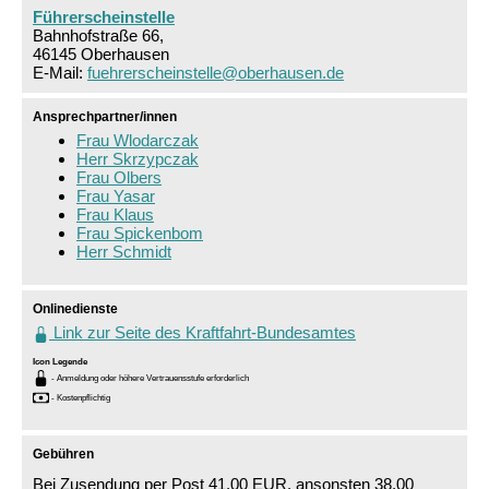
Führerscheinstelle
Bahnhofstraße 66,
46145 Oberhausen
E-Mail:
fuehrerscheinstelle@oberhausen.de
Ansprechpartner/innen
Frau Wlodarczak
Herr Skrzypczak
Frau Olbers
Frau Yasar
Frau Klaus
Frau Spickenbom
Herr Schmidt
Sprung zur Icon Legende.
Onlinedienste
Link zur Seite des Kraftfahrt-Bundesamtes
Icon Legende
- Anmeldung oder höhere Vertrauensstufe erforderlich
- Kostenpflichtig
Sprung zur den Onlinedienstleistungen
Gebühren
Bei Zusendung per Post 41,00 EUR, ansonsten 38,00