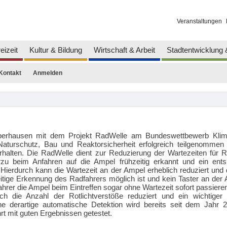
Veranstaltungen
eizeit
Kultur & Bildung
Wirtschaft & Arbeit
Stadtentwicklung
Kontakt
Anmelden
Oberhausen mit dem Projekt RadWelle am Bundeswettbewerb Kli
turschutz, Bau und Reaktorsicherheit erfolgreich teilgenommen 
lten. Die RadWelle dient zur Reduzierung der Wartezeiten für R
zu beim Anfahren auf die Ampel frühzeitig erkannt und ein ent
. Hierdurch kann die Wartezeit an der Ampel erheblich reduziert und
eitige Erkennung des Radfahrers möglich ist und kein Taster an de
hrer die Ampel beim Eintreffen sogar ohne Wartezeit sofort passieren
h die Anzahl der Rotlichtverstöße reduziert und ein wichtiger 
ine derartige automatische Detektion wird bereits seit dem Jahr 
rt mit guten Ergebnissen getestet.