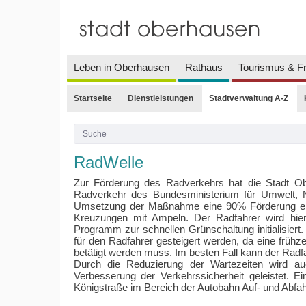
Leben in Oberhausen
Rathaus
Tourismus & Fr
Startseite
Dienstleistungen
Stadtverwaltung A-Z
RadWelle
Zur Förderung des Radverkehrs hat die Stadt 
Radverkehr des Bundesministerium für Umwelt, Na
Umsetzung der Maßnahme eine 90% Förderung erha
Kreuzungen mit Ampeln. Der Radfahrer wird hier
Programm zur schnellen Grünschaltung initialisiert
für den Radfahrer gesteigert werden, da eine frühz
betätigt werden muss. Im besten Fall kann der Radfa
Durch die Reduzierung der Wartezeiten wird auc
Verbesserung der Verkehrssicherheit geleistet. E
Königstraße im Bereich der Autobahn Auf- und Abfah