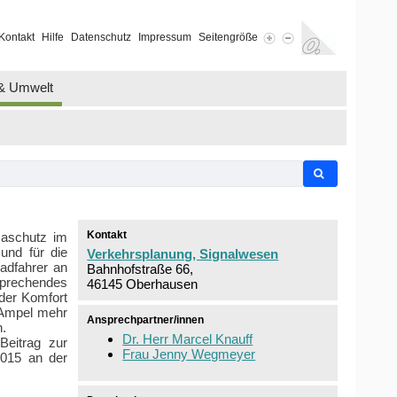
Kontakt
Hilfe
Datenschutz
Impressum
Seitengröße
 & Umwelt
Kontakt
maschutz im
und für die
Verkehrsplanung, Signalwesen
adfahrer an
Bahnhofstraße 66,
sprechendes
46145 Oberhausen
 der Komfort
r Ampel mehr
Ansprechpartner/innen
.
Dr. Herr Marcel Knauff
Beitrag zur
Frau Jenny Wegmeyer
2015 an der