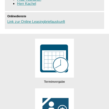
Herr Kachel
Sprung zur Icon Legende.
Onlinedienste
Link zur Online Leasingbriefauskunft
Terminvergabe