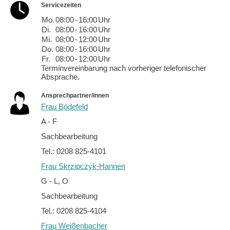
Servicezeiten
Mo.
08:00
-
16:00
Uhr
Di.
08:00
-
16:00
Uhr
Mi.
08:00
-
12:00
Uhr
Do.
08:00
-
16:00
Uhr
Fr.
08:00
-
12:00
Uhr
Terminvereinbarung nach vorheriger telefonischer
Absprache.
Ansprechpartner/innen
Frau Bödefeld
A - F
Sachbearbeitung
Tel.: 0208 825-4101
Frau Skrzipczyk-Hannen
G - L, O
Sachbearbeitung
Tel.: 0208 825-4104
Frau Weißenbacher