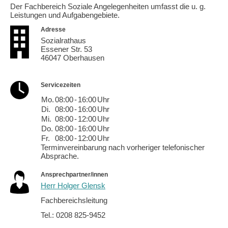
Der Fachbereich Soziale Angelegenheiten umfasst die u. g.
Leistungen und Aufgabengebiete.
Adresse
Sozialrathaus
Essener Str. 53
46047 Oberhausen
Servicezeiten
Mo.
08:00
-
16:00
Uhr
Di.
08:00
-
16:00
Uhr
Mi.
08:00
-
12:00
Uhr
Do.
08:00
-
16:00
Uhr
Fr.
08:00
-
12:00
Uhr
Terminvereinbarung nach vorheriger telefonischer
Absprache.
Ansprechpartner/innen
Herr Holger Glensk
Fachbereichsleitung
Tel.: 0208 825-9452