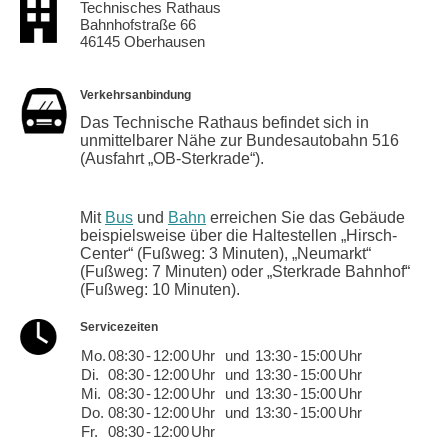
Technisches Rathaus
Bahnhofstraße 66
46145 Oberhausen
Verkehrsanbindung
Das Technische Rathaus befindet sich in
unmittelbarer Nähe zur Bundesautobahn 516
(Ausfahrt „OB-Sterkrade“).
Mit
Bus
und
Bahn
erreichen Sie das Gebäude
beispielsweise über die Haltestellen „Hirsch-
Center“ (Fußweg: 3 Minuten), „Neumarkt“
(Fußweg: 7 Minuten) oder „Sterkrade Bahnhof“
(Fußweg: 10 Minuten).
Servicezeiten
Mo.
08:30
-
12:00
Uhr
und
13:30
-
15:00
Uhr
Di.
08:30
-
12:00
Uhr
und
13:30
-
15:00
Uhr
Mi.
08:30
-
12:00
Uhr
und
13:30
-
15:00
Uhr
Do.
08:30
-
12:00
Uhr
und
13:30
-
15:00
Uhr
Fr.
08:30
-
12:00
Uhr