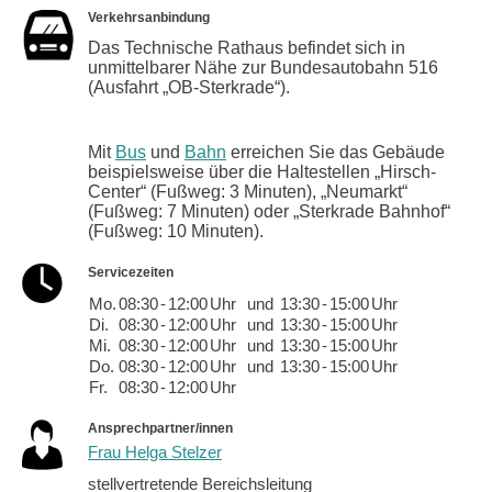
Verkehrsanbindung
Das Technische Rathaus befindet sich in
unmittelbarer Nähe zur Bundesautobahn 516
(Ausfahrt „OB-Sterkrade“).
Mit
Bus
und
Bahn
erreichen Sie das Gebäude
beispielsweise über die Haltestellen „Hirsch-
Center“ (Fußweg: 3 Minuten), „Neumarkt“
(Fußweg: 7 Minuten) oder „Sterkrade Bahnhof“
(Fußweg: 10 Minuten).
Servicezeiten
Mo.
08:30
-
12:00
Uhr
und
13:30
-
15:00
Uhr
Di.
08:30
-
12:00
Uhr
und
13:30
-
15:00
Uhr
Mi.
08:30
-
12:00
Uhr
und
13:30
-
15:00
Uhr
Do.
08:30
-
12:00
Uhr
und
13:30
-
15:00
Uhr
Fr.
08:30
-
12:00
Uhr
Ansprechpartner/innen
Frau Helga Stelzer
stellvertretende Bereichsleitung