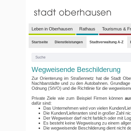
Leben in Oberhausen
Rathaus
Tourismus & Fr
Startseite
Dienstleistungen
Stadtverwaltung A-Z
Wegweisende Beschilderung
Zur Orienterung im Straßennetz hat die Stadt Ober
Nachbarstädte und zu den Autobahnen. Grundlage f
Odnung (StVO) und die Richtlinie für die wegweise
Private Ziele wie zum Beispiel Firmen können
au
dafür sind:
Das Unternehmen wird von vielen Kunden/Lief
Die Kunden/Lieferanten sind in großer Zahl nic
Der Wegweiser darf nicht farblich oder mit Lo
Es besteht keine Wegweisung zu einem allgem
Die wegweisende Beschilderung dient nicht 