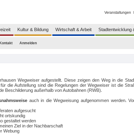
Veranstaltungen
eizeit
Kultur & Bildung
Wirtschaft & Arbeit
Stadtentwicklung
Kontakt
Anmelden
hausen Wegweiser aufgestellt. Diese zeigen den Weg in die Stadtt
ür die Aufstellung sind die Regelungen der Wegweiser ist die Stra
nde Beschilderung außerhalb von Autobahnen (RWB).
snahmsweise
auch in die Wegweisung aufgenommen werden. Vor
eraten aufgesucht
ht ortskundig
go gestaltet werden
einen Ziel in der Nachbarschaft
der Webung